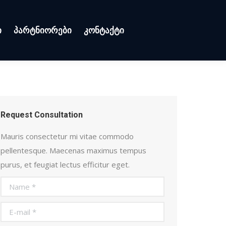
ი
პარტნიორები
კონტაქტი
Request Consultation
Mauris consectetur mi vitae commodo
pellentesque. Maecenas maximus tempus
purus, et feugiat lectus efficitur eget.
Name *
E-mail *