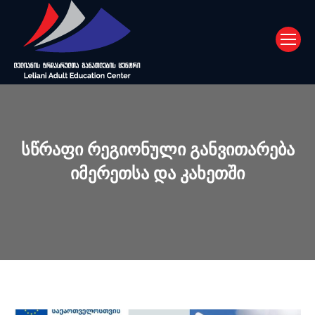
ᲡᲬᲠᲐᲤᲘ ᲠᲔᲒᲘᲝᲜᲣᲚᲘ ᲒᲐᲜᲕᲘᲗᲐᲠᲔᲑᲐ
ᲘᲛᲔᲠᲔᲗᲡᲐ ᲓᲐ ᲙᲐᲮᲔᲗᲨᲘ