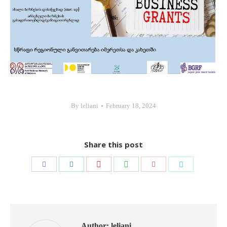
By
leliani
February 18, 2024
Share this post
Share
Share
Share
Share
Share
Share
with
with
with
with
with
with
Pinterest
WhatsApp
Facebook
LinkedIn
Google+
Twitter
Author:
leliani